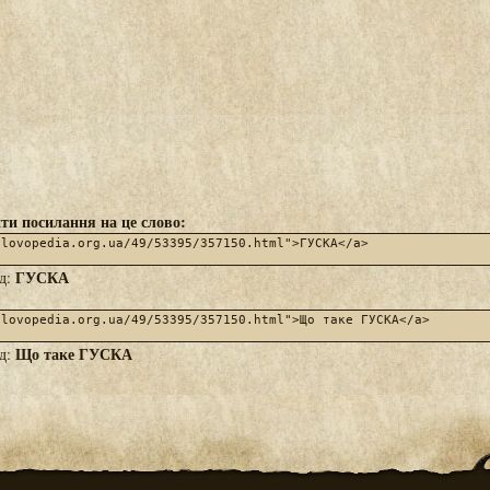
ти посилання на це слово:
ГУСКА
яд:
Що таке ГУСКА
яд: