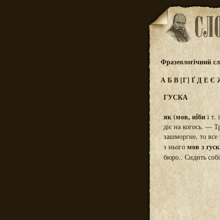
Фразеологічний сл
А
Б
В
[Г]
Ґ
Д
Е
Є
ГУСКА
як (мов, ні́би
і т. 
діє на когось. — Т
зашморгне, то все
мов з гуск
з нього
бюро.. Сидить собі