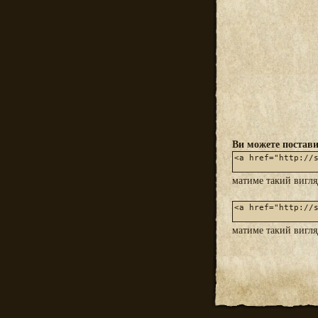
Ви можете постави
матиме такий вигл
матиме такий вигл