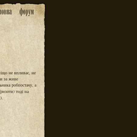
ніщо не впливає, не
би за живе
ьника робпостачу, а
ризоти) тоді на
).