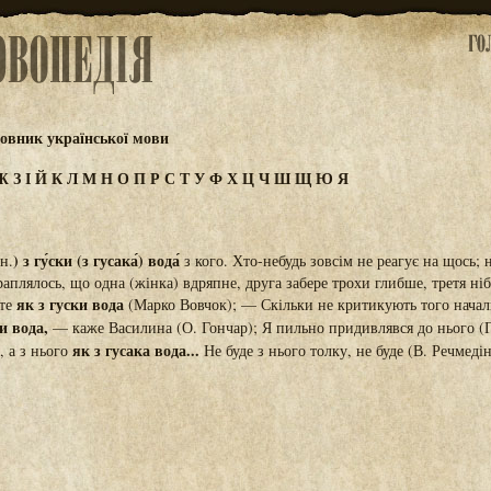
овник української мови
Ж
З
І
Й
К
Л
М
Н
О
П
Р
С
Т
У
Ф
Х
Ц
Ч
Ш
Щ
Ю
Я
) з гу́ски (з гусака́) вода́
ін.
з кого. Хто-небудь зовсім не реагує на щось; 
раплялось, що одна (жінка) вдряпне, друга забере трохи глибше, третя ні
як з гуски вода
 те
(Марко Вовчок); — Скільки не критикують того начал
и вода,
— каже Василина (О. Гончар); Я пильно придивлявся до нього (Г
як з гусака вода...
, а з нього
Не буде з нього толку, не буде (В. Речмедін