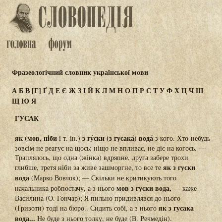
Фразеологічний словник української мови
А
Б
В
[Г]
Ґ
Д
Е
Є
Ж
З
І
Й
К
Л
М
Н
О
П
Р
С
Т
У
Ф
Х
Ц
Ч
Ш
Щ
Ю
Я
ГУСАК
як (мов, ні́би
) з гу́ски (з гусака́) вода́
і т. ін.
з кого. Хто-небудь
зовсім не реагує на щось; ніщо не впливає, не діє на когось. —
Траплялось, що одна (жінка) вдряпне, друга забере трохи
як з гуски
глибше, третя ніби за живе зашморгне, то все те
вода
(Марко Вовчок); — Скільки не критикують того
мов з гуски вода,
начальника робпостачу, а з нього
— каже
Василина (О. Гончар); Я пильно придивлявся до нього
як з гусака
(Гризоти) тоді на бюро.. Сидить собі, а з нього
вода...
Не буде з нього толку, не буде (В. Речмедін).