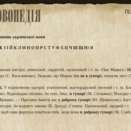
овник української мови
Ж
З
І
Й
К
Л
М
Н
О
П
Р
С
Т
У
Ф
Х
Ц
Ч
Ш
Щ
Ю
Я
Н
ному настрої, невеселий, сердитий, засмучений і т. ін. (Пан Маркел:)
не в гуморі,
пані (С. Васильченко); Уважаю, що Мирон був
пишучи лист (У
і.
У піднесеному настрої; усміхнений, життєрадісний, веселий і т. ін. Б
в гуморі
к); Відповідаю сміливо, бо тато, бачу,
(М. Стельмах); Володко 
у доброму гуморі
 Франко); — Приємно бачити вас
(Ю. Шовкопляс); Баст
огодні, бо надовго замовк (В. Дрозд); // перен. Прихильний, щедрий і т. 
в доброму гуморі
 щоб сама фортуна помітила тебе, коли вона
(М. Слаб