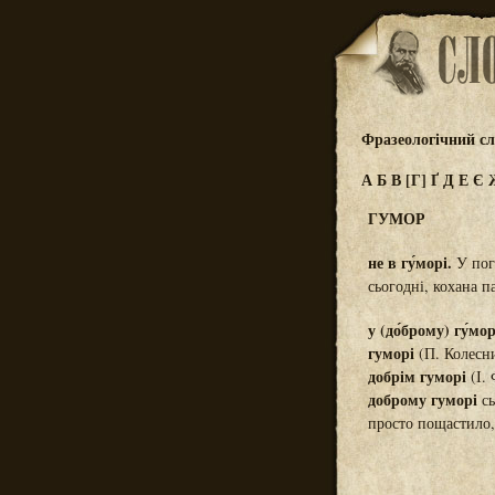
Фразеологічний сл
А
Б
В
[Г]
Ґ
Д
Е
Є
ГУМОР
не в гу́морі.
У пога
сьогодні, кохана 
у (до́брому) гу́мор
гуморі
(П. Колесни
добрім гуморі
(І.
доброму гуморі
сь
просто пощастило,