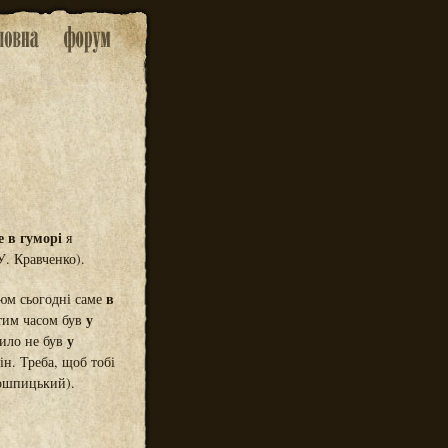
е в гуморі
я
. Кравченко).
в
люм сьогодні саме
у
тим часом був
у
ило не був
ін. Треба, щоб тобі
ошпицький).