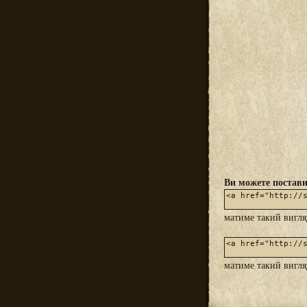
Ви можете постави
матиме такий вигл
матиме такий вигл