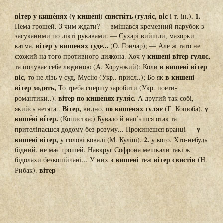
ві́тер у кише́нях (у кише́ні) свисти́ть (гуля́є, ві́є
). 1.
і т. ін.
Нема грошей. З чим ждати? — вмішався кремезний парубок з
засуканими по лікті рукавами. — Сухарі вийшли, махорки
вітер у кишенях гуде...
катма,
(О. Гончар); — Але ж тато не
кишені вітер гуляє,
схожий на того противного диякона. Хоч у
в кишені вітер
та почуває себе людиною (А. Хорунжий); Коли
віє,
в кишені
то не лізь у суд, Мусію (Укр.. присл..); Бо як
вітер ходить,
То треба спершу заробити (Укр. поети-
ві́тер по кише́нях гуля́є.
романтики..).
А другий так собі,
Вітер,
по кишенях гуляє
у
якийсь нетяга..
видно,
(Г. Коцюба).
кише́ні ві́тер.
(Копистка:) Бувало й нап’єшся отак та
у
прителіпаєшся додому без розуму... Прокинешся вранці —
кишені вітер,
2.
у голові ковалі (М. Куліш).
у кого. Хто-небудь
бідний, не має грошей. Навкруг Софрона мешкали такі ж
в кишені
вітер свистів
бідолахи безкопійчані... У них
теж
(Н.
ві́тер
Рибак).