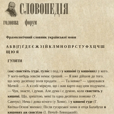
Фразеологічний словник української мови
А
Б
В
[Г]
Ґ
Д
Е
Є
Ж
З
І
Й
К
Л
М
Н
О
П
Р
С
Т
У
Ф
Х
Ц
Ч
Ш
Щ
Ю
Я
ГУЛЯТИ
(аж) свисти́ть (гуде́, гуля́є
) у кише́ні (у кише́нях)
і под.
у кого.
У кого-небудь зовсім немає грошей. — Я вже дійшов до того,
що хочу десятину поля продати… — Та невже? — здивувався
Матвій ..— А я собі міркую, що і вам варто над цим подумати…
свистить у
— Чув, знаєте, і думав. Але дума і є думою, коли
кишені.
Що, зрештою, мені та одна десятина поможе (У.
у кишені гуде
Самчук); Нема і дома нічого (у Хоми), і
(Г.
в
Квітка-Основ’яненко); Після гусарської зими в отця Балабухи
кишенях аж свистіло
(І. Нечуй-Левицький).