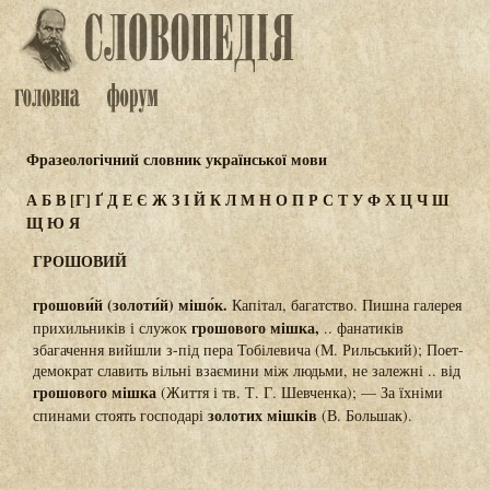
Фразеологічний словник української мови
А
Б
В
[Г]
Ґ
Д
Е
Є
Ж
З
І
Й
К
Л
М
Н
О
П
Р
С
Т
У
Ф
Х
Ц
Ч
Ш
Щ
Ю
Я
ГРОШОВИЙ
грошови́й (золоти́й) мішо́к.
Капітал, багатство. Пишна галерея
грошового мішка,
прихильників і служок
.. фанатиків
збагачення вийшли з-під пера Тобілевича (М. Рильський); Поет-
демократ славить вільні взаємини між людьми, не залежні .. від
грошового мішка
(Життя і тв. Т. Г. Шевченка); — За їхніми
золотих мішків
спинами стоять господарі
(В. Большак).