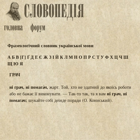
Фразеологічний словник української мови
А
Б
В
[Г]
Ґ
Д
Е
Є
Ж
З
І
Й
К
Л
М
Н
О
П
Р
С
Т
У
Ф
Х
Ц
Ч
Ш
Щ
Ю
Я
ГРАЧ
ні грач, ні помага́ч,
жарт. Той, хто не здатний до якоїсь роботи
ні грач, ні
або не бажає її виконувати. — Так-то так, та я вам
помагач;
шукайте собі деінде поради (О. Кониський).