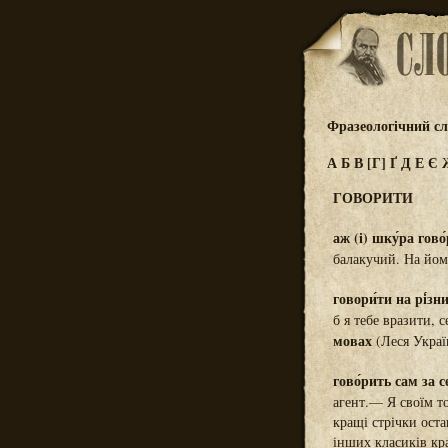
Фразеологічний сл
А
Б
В
[Г]
Ґ
Д
Е
Є
ГОВОРИТИ
аж (і) шку́ра гово
балакучий. На йо
говори́ти на рі́зн
б я тебе вразити, 
мовах
(Леся Украї
гово́рить сам за се
агент.— Я своїм т
кращі стрічки оста
інших класиків кр