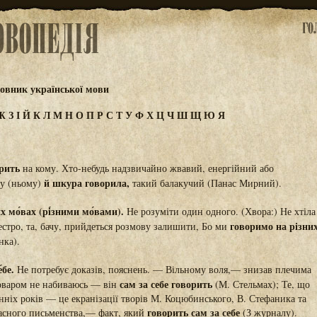
овник української мови
Ж
З
І
Й
К
Л
М
Н
О
П
Р
С
Т
У
Ф
Х
Ц
Ч
Ш
Щ
Ю
Я
́рить
на кому. Хто-небудь надзвичайно жвавий, енергійний або
й шкура говорила,
му (ньому)
такий балакучий (Панас Мирний).
их мо́вах (рі́зними мо́вами).
Не розуміти один одного. (Хвора:) Не хтіла
говоримо на різни
сестро, та, бачу, прийдеться розмову залишити, Бо ми
нка).
́бе.
Не потребує доказів, пояснень. — Вільному воля,— знизав плечима
сам за себе говорить
оваром не набиваюсь — він
(М. Стельмах); Те, що
нніх років — це екранізації творів М. Коцюбинського, В. Стефаника та
говорить сам за себе
асного письменства,— факт, який
(З журналу).