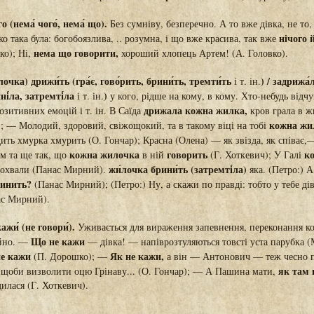
го (нема́ чого́, нема́ що).
Без сумніву, безперечно. А то вже дівка, не то, 
нічого 
ко така була: богобоязлива, .. розумна, і що вже красива, так вже
нема що говорити,
ко); Ні,
хороший хлопець Артем! (А. Головко).
лочка) дрижи́ть (гра́є, гово́рить, брини́ть, тремти́ть
) / задрижа́
і т. ін.
ні́ла, затремті́ла
)
і т. ін.
у кого, рідше на кому, в кому. Хто-небудь відч
дрижала кожна жилка,
позитивних емоцій і т. ін. В Саїда
кров грала в жи
кожна жи
 — Молодий, здоровий, свіжощокий, та в такому віці на тобі
ить хмурка хмурить (О. Гончар); Красна (Олена) — як звізда, як співає,—
кожна жилочка
говорить
к
ом та ще так, що
в ній
(Г. Хоткевич); У Галі
жи́лочка брини́ть (затремті́ла)
 похвали (Панас Мирний).
яка. (Петро:) А
инить?
(Панас Мирний); (Петро:) Ну, а скажи по правді: тобто у тебе ді
с Мирний).
ажи́ (не говори́).
Уживається для вираження запевнення, переконання ко
Що не кажи
айно. —
— дівка! — напіврозтуляються товсті уста парубка (
не кажи
Як не кажи,
(П. Дорошко); —
а він — Антонович — теж чесно 
як там 
, щоби визволити оцю Грінаву... (О. Гончар); — А Пашина мати,
илася (Г. Хоткевич).