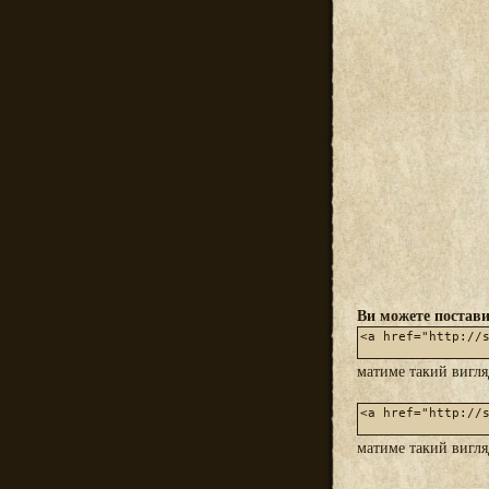
Ви можете постави
матиме такий вигл
матиме такий вигл