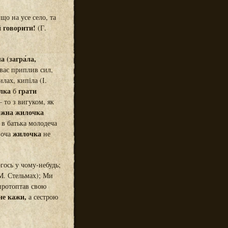
що на усе село, та
й говорити!
(Г.
ла (загра́ла,
уває приплив сил,
лах, кипіла (І.
лка
грати
б
 то з вигуком, як
ожна жилочка
 в батька молодеча
жилочка
воча
не
гось у чому-небудь;
М. Стельмах); Ми
протоптав свою
не кажи,
а сестрою