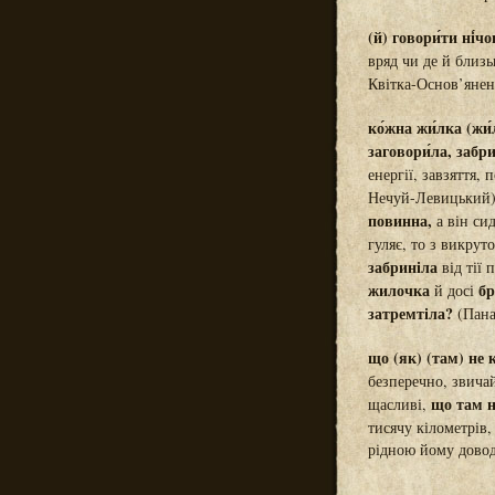
(й) говори́ти ні́чо
вряд чи де й близь
Квітка-Основ’янен
ко́жна жи́лка (жи́
заговори́ла, забри
енергії, завзяття, 
Нечуй-Левицький);
повинна,
а він сид
гуляє, то з викрут
забриніла
від тії
жилочка
бр
й досі
затремтіла?
(Пана
що (як) (там) не к
безперечно, звич
що там 
щасливі,
тисячу кілометрів
рідною йому довод