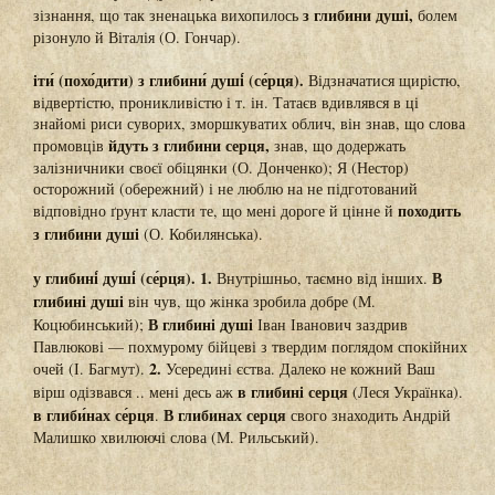
з глибини душі,
зізнання, що так зненацька вихопилось
болем
різонуло й Віталія (О. Гончар).
іти́ (похо́дити) з глибини́ душі́ (се́рця).
Відзначатися щирістю,
відвертістю, проникливістю і т. ін. Татаєв вдивлявся в ці
знайомі риси суворих, зморшкуватих облич, він знав, що слова
йдуть з глибини серця,
промовців
знав, що додержать
залізничники своєї обіцянки (О. Донченко); Я (Нестор)
осторожний (обережний) і не люблю на не підготований
походить
відповідно ґрунт класти те, що мені дороге й цінне й
з глибини душі
(О. Кобилянська).
у глибині́ душі́ (се́рця). 1.
В
Внутрішньо, таємно від інших.
глибині душі
він чув, що жінка зробила добре (М.
В глибині душі
Коцюбинський);
Іван Іванович заздрив
Павлюкові — похмурому бійцеві з твердим поглядом спокійних
2.
очей (І. Багмут).
Усередині єства. Далеко не кожний Ваш
в глибині серця
вірш одізвався .. мені десь аж
(Леся Українка).
в глиби́нах се́рця
В глибинах серця
.
свого знаходить Андрій
Малишко хвилюючі слова (М. Рильський).