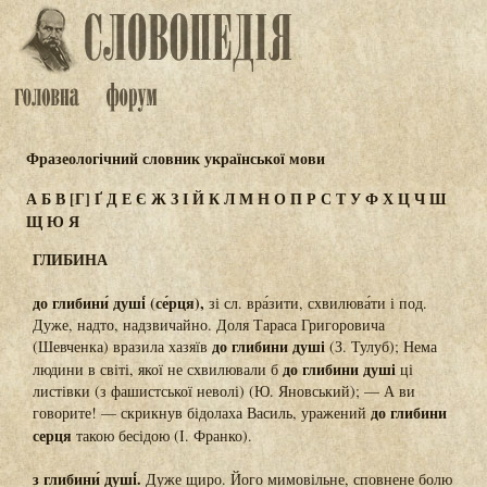
Фразеологічний словник української мови
А
Б
В
[Г]
Ґ
Д
Е
Є
Ж
З
І
Й
К
Л
М
Н
О
П
Р
С
Т
У
Ф
Х
Ц
Ч
Ш
Щ
Ю
Я
ГЛИБИНА
до глибини́ душі́ (се́рця),
зі сл. вра́зити, схвилюва́ти і под.
Дуже, надто, надзвичайно. Доля Тараса Григоровича
до глибини душі
(Шевченка) вразила хазяїв
(З. Тулуб); Нема
до глибини душі
людини в світі, якої не схвилювали б
ці
листівки (з фашистської неволі) (Ю. Яновський); — А ви
до глибини
говорите! — скрикнув бідолаха Василь, уражений
серця
такою бесідою (І. Франко).
з глибини́ душі́.
Дуже щиро. Його мимовільне, сповнене болю