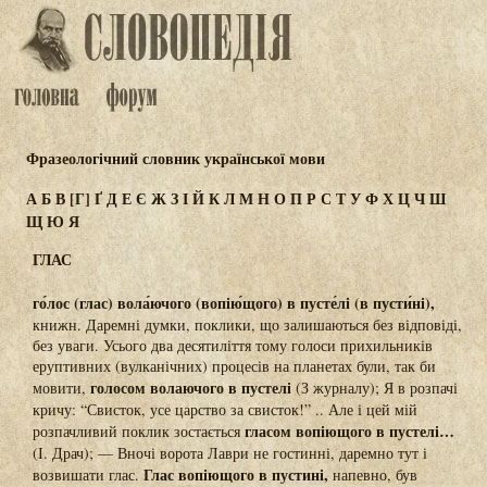
Фразеологічний словник української мови
А
Б
В
[Г]
Ґ
Д
Е
Є
Ж
З
І
Й
К
Л
М
Н
О
П
Р
С
Т
У
Ф
Х
Ц
Ч
Ш
Щ
Ю
Я
ГЛАС
го́лос (глас) вола́ючого (вопію́щого) в пусте́лі (в пусти́ні),
книжн. Даремні думки, поклики, що залишаються без відповіді,
без уваги. Усього два десятиліття тому голоси прихильників
еруптивних (вулканічних) процесів на планетах були, так би
голосом волаючого в пустелі
мовити,
(З журналу); Я в розпачі
кричу: “Свисток, усе царство за свисток!” .. Але і цей мій
гласом вопіющого в пустелі…
розпачливий поклик зостається
(І. Драч); — Вночі ворота Лаври не гостинні, даремно тут і
Глас вопіющого в пустині,
возвишати глас.
напевно, був