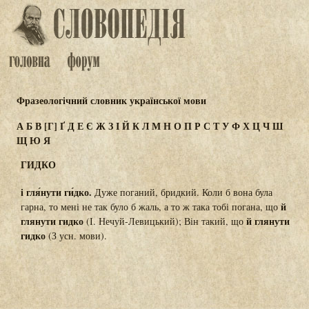
Фразеологічний словник української мови
А
Б
В
[Г]
Ґ
Д
Е
Є
Ж
З
І
Й
К
Л
М
Н
О
П
Р
С
Т
У
Ф
Х
Ц
Ч
Ш
Щ
Ю
Я
ГИДКО
і гля́нути ги́дко.
Дуже поганий, бридкий. Коли б вона була
й
гарна, то мені не так було б жаль, а то ж така тобі погана, що
глянути гидко
й глянути
(І. Нечуй-Левицький); Він такий, що
гидко
(З усн. мови).