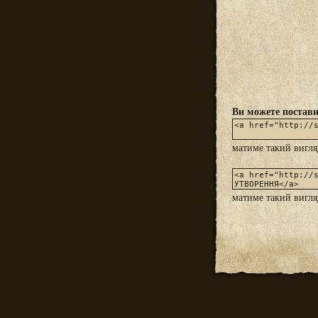
Ви можете постави
матиме такий вигл
матиме такий вигл