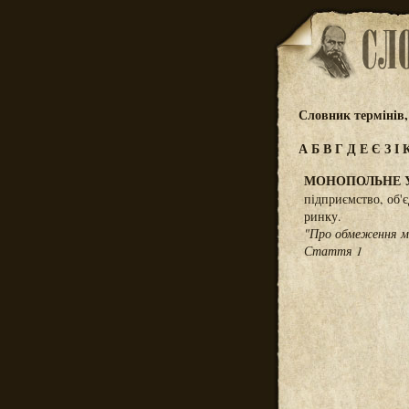
Словник термінів,
А
Б
В
Г
Д
Е
Є
З
І
МОНОПОЛЬНЕ 
підприємство, об'
ринку.
"Про обмеження мо
Стаття 1