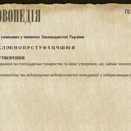
 уживаних у чинному Законодавстві України
К
Л
[М]
Н
О
П
Р
С
Т
У
Ф
Х
Ц
Ч
Ш
Ю
Я
УТВОРЕННЯ
єднання чи господарське товариство та інше утворення, що займає моноп
нополізму та недопущення недобросовісної конкуренції у підприємницькій