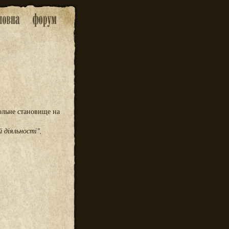
ольне становище на
 діяльності",