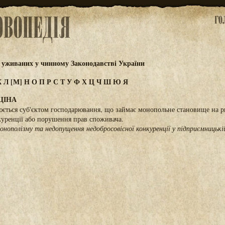
 уживаних у чинному Законодавстві України
К
Л
[М]
Н
О
П
Р
С
Т
У
Ф
Х
Ц
Ч
Ш
Ю
Я
ЦІНА
юється суб'єктом господарювання, що займає монопольне становище на р
уренції або порушення прав споживача.
нополізму та недопущення недобросовісної конкуренції у підприємницькій