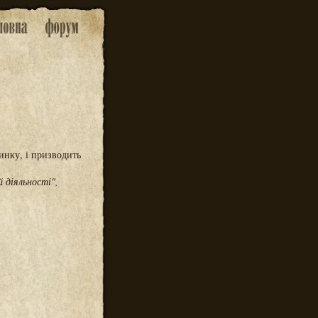
инку, і призводить
 діяльності",