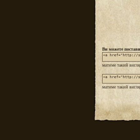
Ви можете постави
матиме такий вигл
матиме такий вигл