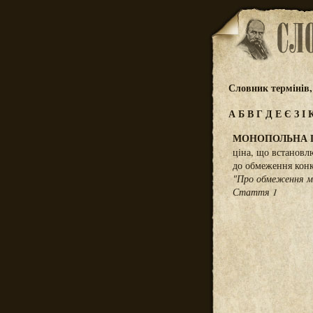
Словник термінів,
А
Б
В
Г
Д
Е
Є
З
І
МОНОПОЛЬНА 
ціна, що встановл
до обмеження конк
"Про обмеження мо
Стаття 1