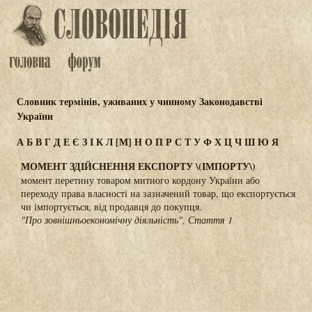
Словник термінів, уживаних у чинному Законодавстві
України
А
Б
В
Г
Д
Е
Є
З
І
К
Л
[М]
Н
О
П
Р
С
Т
У
Ф
Х
Ц
Ч
Ш
Ю
Я
МОМЕНТ ЗДІЙСНЕННЯ ЕКСПОРТУ \(ІМПОРТУ\)
момент перетину товаром митного кордону України або
переходу права власності на зазначений товар, що експортується
чи імпортується, від продавця до покупця.
"Про зовнішньоекономічну діяльність", Стаття 1