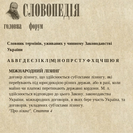
Словник термінів, уживаних у чинному Законодавстві
України
А
Б
В
Г
Д
Е
Є
З
І
К
Л
[М]
Н
О
П
Р
С
Т
У
Ф
Х
Ц
Ч
Ш
Ю
Я
МІЖНАРОДНИЙ ЛІЗИНГ
договір лізингу, що здійснюється суб'єктами лізингу, які
перебувають під юрисдикцією різних держав, або в разі, коли
майно чи платежі перетинають державні кордони. М. л.
здійснюється відповідно до цього Закону, законодавства
України, міжнародних договорів, в яких бере участь Україна, та
договорів, укладених суб'єктами лізингу.
"Про лізинг", Стаття 4