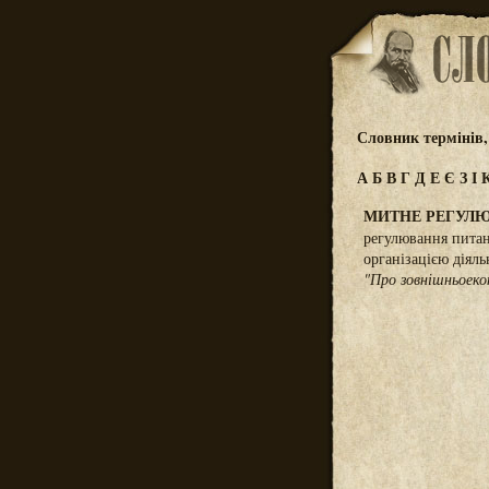
Словник термінів,
А
Б
В
Г
Д
Е
Є
З
І
МИТНЕ РЕГУЛ
регулювання питан
організацією діял
"Про зовнішньоеко