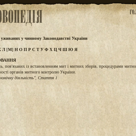
 уживаних у чинному Законодавстві України
К
Л
[М]
Н
О
П
Р
С
Т
У
Ф
Х
Ц
Ч
Ш
Ю
Я
ЮВАННЯ
ь, пов'язаних із встановленням мит і митних зборів, процедурами митн
ьності органів митного контролю України.
номічну діяльність", Стаття 1