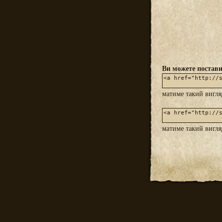
Ви можете постави
матиме такий вигл
матиме такий вигл