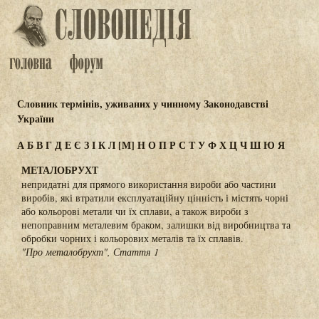
Словник термінів, уживаних у чинному Законодавстві
України
А
Б
В
Г
Д
Е
Є
З
І
К
Л
[М]
Н
О
П
Р
С
Т
У
Ф
Х
Ц
Ч
Ш
Ю
Я
МЕТАЛОБРУХТ
непридатні для прямого використання вироби або частини
виробів, які втратили експлуатаційну цінність і містять чорні
або кольорові метали чи їх сплави, а також вироби з
непоправним металевим браком, залишки від виробництва та
обробки чорних і кольорових металів та їх сплавів.
"Про металобрухт", Стаття 1