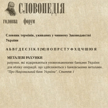
Словник термінів, уживаних у чинному Законодавстві
України
А
Б
В
Г
Д
Е
Є
З
І
К
Л
[М]
Н
О
П
Р
С
Т
У
Ф
Х
Ц
Ч
Ш
Ю
Я
МЕТАЛЕВІ РАХУНКИ
рахунки, які відкриваються уповноваженими банками України
для обліку операцій, що здійснюються з банківськими металами.
"Про Національний банк України", Стаття 1