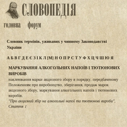
Словник термінів, уживаних у чинному Законодавстві
України
А
Б
В
Г
Д
Е
Є
З
І
К
Л
[М]
Н
О
П
Р
С
Т
У
Ф
Х
Ц
Ч
Ш
Ю
Я
МАРКУВАННЯ АЛКОГОЛЬНИХ НАПОЇВ І ТЮТЮНОВИХ
ВИРОБІВ
наклеювання марки акцизного збору в порядку, передбаченому
Положенням про виробництво, зберігання, продаж марок
акцизного збору, маркування алкогольних напоїв і тютюнових
виробів.
"Про акцизний збір на алкогольні напої та тютюнові вироби",
Стаття 1