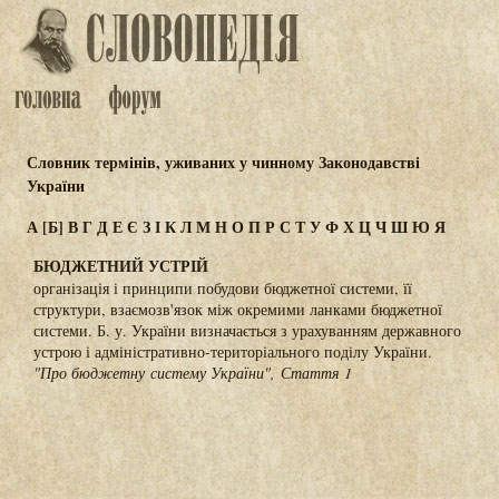
Словник термінів, уживаних у чинному Законодавстві
України
А
[Б]
В
Г
Д
Е
Є
З
І
К
Л
М
Н
О
П
Р
С
Т
У
Ф
Х
Ц
Ч
Ш
Ю
Я
БЮДЖЕТНИЙ УСТРІЙ
організація і принципи побудови бюджетної системи, її
структури, взаємозв'язок між окремими ланками бюджетної
системи. Б. у. України визначається з урахуванням державного
устрою і адміністративно-територіального поділу України.
"Про бюджетну систему України", Стаття 1