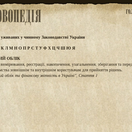
 уживаних у чинному Законодавстві України
І
К
Л
М
Н
О
П
Р
С
Т
У
Ф
Х
Ц
Ч
Ш
Ю
Я
ИЙ ОБЛІК
вимірювання, реєстрації, накопичення, узагальнення, зберігання та пере
ємства зовнішнім та внутрішнім користувачам для прийняття рішень.
ий облік та фінансову звітність в Україні", Стаття 1