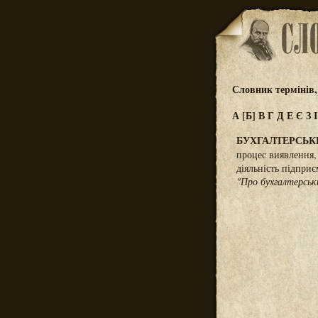
Словник термінів,
А
[Б]
В
Г
Д
Е
Є
З
БУХГАЛТЕРСЬК
процес виявлення, 
діяльність підпри
"Про бухгалтерськ