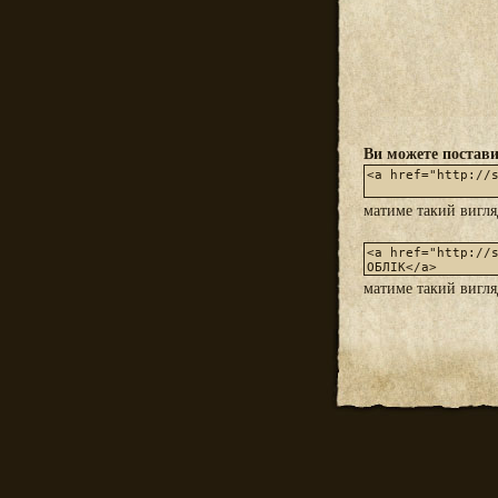
Ви можете постави
матиме такий вигл
матиме такий вигл