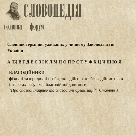
Словник термінів, уживаних у чинному Законодавстві
України
А
[Б]
В
Г
Д
Е
Є
З
І
К
Л
М
Н
О
П
Р
С
Т
У
Ф
Х
Ц
Ч
Ш
Ю
Я
БЛАГОДІЙНИКИ
фізичні та юридичні особи, які здійснюють благодійництво в
інтересах набувачів благодійної допомоги.
"Про благодійництво та благодійні організації", Стаття 1