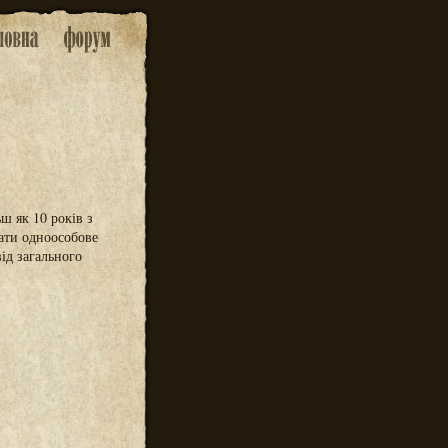
ш як 10 років з
мати одноособове
ід загального