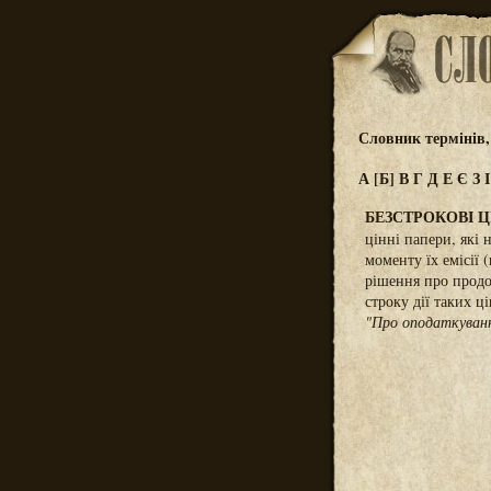
Словник термінів,
А
[Б]
В
Г
Д
Е
Є
З
БЕЗСТРОКОВІ Ц
цінні папери, які
моменту їх емісії 
рішення про продо
строку дії таких ц
"Про оподаткуван