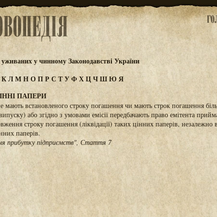
 уживаних у чинному Законодавстві України
І
К
Л
М
Н
О
П
Р
С
Т
У
Ф
Х
Ц
Ч
Ш
Ю
Я
ІННІ ПАПЕРИ
 не мають встановленого строку погашення чи мають строк погашення біль
(випуску) або згідно з умовами емісії передбачають право емітента прий
вження строку погашення (ліквідації) таких цінних паперів, незалежно в
інних паперів.
ня прибутку підприємств", Стаття 7