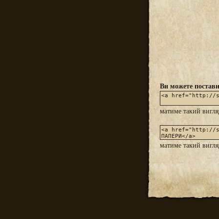
Ви можете постави
матиме такий вигл
матиме такий вигл