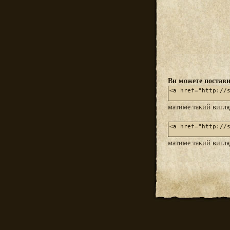
Ви можете постави
матиме такий вигл
матиме такий вигл