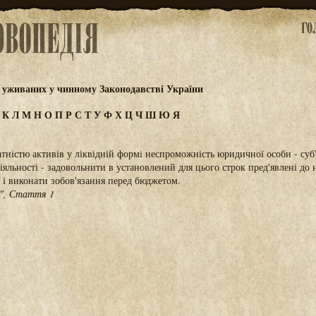
 уживаних у чинному Законодавстві України
І
К
Л
М
Н
О
П
Р
С
Т
У
Ф
Х
Ц
Ч
Ш
Ю
Я
атністю активів у ліквідній формі неспроможність юридичної особи - суб
яльності - задовольнити в установлений для цього строк пред'явлені до 
 і виконати зобов'язання перед бюджетом.
", Стаття 1