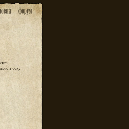
'єкта
нього з боку