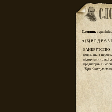
Словник термінів,
А
[Б]
В
Г
Д
Е
Є
З
БАНКРУТСТВО
пов'язана з недост
підприємницької ді
кредиторів вимоги
"Про банкрутство