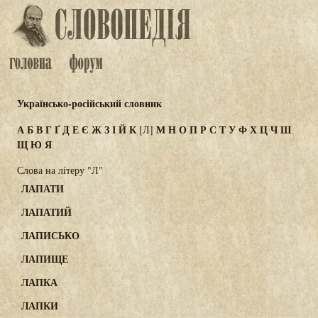
Українсько-російський словник
А
Б
В
Г
Ґ
Д
Е
Є
Ж
З
І
Й
К
М
Н
О
П
Р
С
Т
У
Ф
Х
Ц
Ч
Ш
[Л]
Щ
Ю
Я
Слова на літеру "Л"
ЛАПАТИ
ЛАПАТИЙ
ЛАПИСЬКО
ЛАПИЩЕ
ЛАПКА
ЛАПКИ