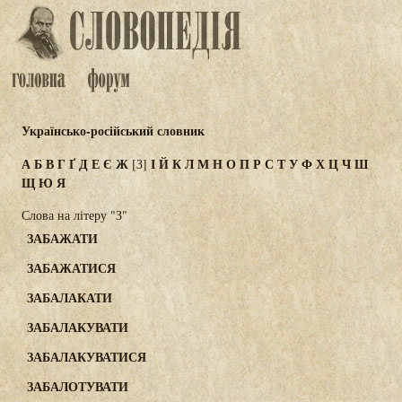
Українсько-російський словник
А
Б
В
Г
Ґ
Д
Е
Є
Ж
І
Й
К
Л
М
Н
О
П
Р
С
Т
У
Ф
Х
Ц
Ч
Ш
[З]
Щ
Ю
Я
Слова на літеру "З"
ЗАБАЖАТИ
ЗАБАЖАТИСЯ
ЗАБАЛАКАТИ
ЗАБАЛАКУВАТИ
ЗАБАЛАКУВАТИСЯ
ЗАБАЛОТУВАТИ