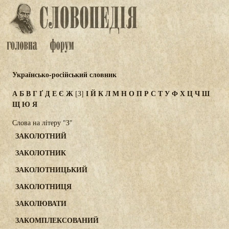
Українсько-російський словник
А
Б
В
Г
Ґ
Д
Е
Є
Ж
І
Й
К
Л
М
Н
О
П
Р
С
Т
У
Ф
Х
Ц
Ч
Ш
[З]
Щ
Ю
Я
Слова на літеру "З"
ЗАКОЛОТНИЙ
ЗАКОЛОТНИК
ЗАКОЛОТНИЦЬКИЙ
ЗАКОЛОТНИЦЯ
ЗАКОЛЮВАТИ
ЗАКОМПЛЕКСОВАНИЙ