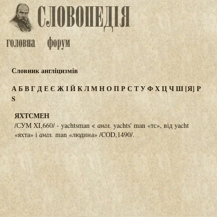
Словник англіцизмів
А
Б
В
Г
Д
Е
Є
Ж
І
Й
К
Л
М
Н
О
П
Р
С
Т
У
Ф
Х
Ц
Ч
Ш
[Я]
P
S
ЯХТСМЕН
/СУМ XI,660/ - yachtsman <
англ.
yachts' man «тс», від yacht
«яхта» і
англ.
man «людина» /COD,1490/.