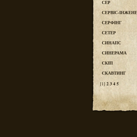
СЕР
СЕРВІС-ІНЖЕН
СЕРФІНГ
СЕТЕР
СИНАПС
СИНЕРАМА
СКІП
СКАВТИНГ
2
3
4
5
[1]