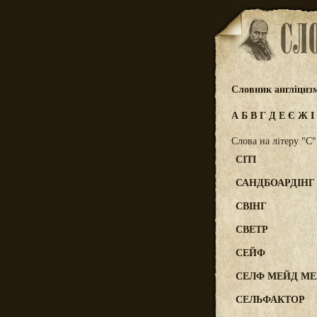
Словник англіциз
А
Б
В
Г
Д
Е
Є
Ж
І
Слова на літеру "С"
СІТІ
САНДБОАРДІНГ
СВІНГ
СВЕТР
СЕЙФ
СЕЛФ МЕЙД М
СЕЛЬФАКТОР