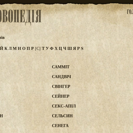
мів
Й
К
Л
М
Н
О
П
Р
Т
У
Ф
Х
Ц
Ч
Ш
Я
P
S
[С]
САММІТ
САНДВІЧ
СВІНГЕР
СЕЙНЕР
СЕКС-АПІЛ
ЕН
СЕЛЬСИН
СЕНЕГА