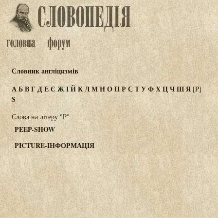
Словник англіцизмів
А
Б
В
Г
Д
Е
Є
Ж
І
Й
К
Л
М
Н
О
П
Р
С
Т
У
Ф
Х
Ц
Ч
Ш
Я
[P]
S
Слова на літеру "P"
PEEP-SHOW
PICTURE-IНФОРМАЦIЯ