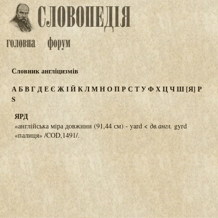
Словник англіцизмів
А
Б
В
Г
Д
Е
Є
Ж
І
Й
К
Л
М
Н
О
П
Р
С
Т
У
Ф
Х
Ц
Ч
Ш
[Я]
P
S
ЯРД
«англійська міра довжини (91,44 см) - yard <
дв.англ.
gyrd
«палиця» /COD,1491/.