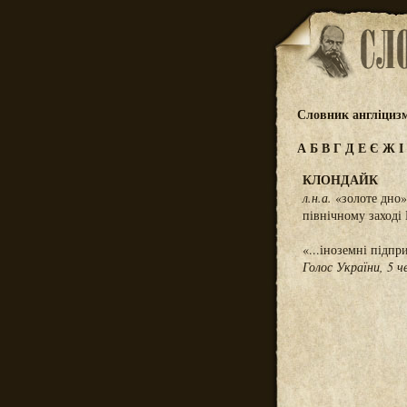
Словник англіциз
А
Б
В
Г
Д
Е
Є
Ж
І
КЛОНДАЙК
л.н.а.
«золоте дно»
північному заході
«...іноземні підпр
Голос України, 5 ч