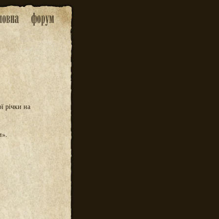
ї річки на
и».