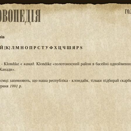
мів
Й
[К]
Л
М
Н
О
П
Р
С
Т
У
Ф
Х
Ц
Ч
Ш
Я
P
S
 - Klondike <
канад.
Klondike «золотоносний район в басейні однойменно
 Канади».
иємці запевняють, що наша республіка - клондайк, тільки підбирай скарб
ервня 1991 р.