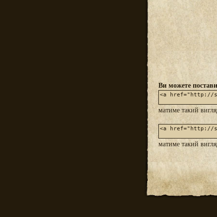
Ви можете постави
матиме такий вигл
матиме такий вигл