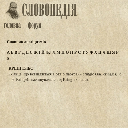
Словник англіцизмів
А
Б
В
Г
Д
Е
Є
Ж
І
Й
[К]
Л
М
Н
О
П
Р
С
Т
У
Ф
Х
Ц
Ч
Ш
Я
P
S
КРЕНГЕЛЬС
«кільце, що вставляється в отвір паруса» - cringle (
мн.
cringles) <
н.н.
Kringel, зменшувальне від Kring «кільце».