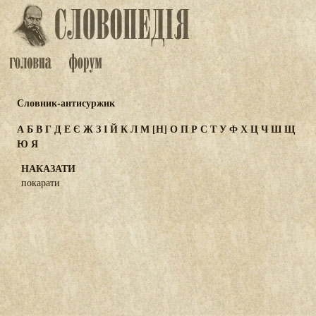
Словник-антисуржик
А
Б
В
Г
Д
Е
Є
Ж
З
І
Й
К
Л
М
[Н]
О
П
Р
С
Т
У
Ф
Х
Ц
Ч
Ш
Щ
Ю
Я
НАКАЗАТИ
покарати