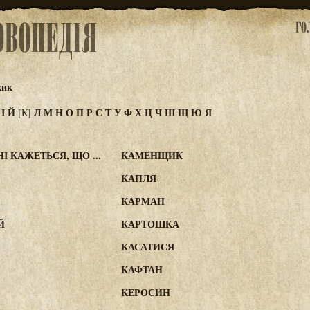
жик
З
І
Й
Л
М
Н
О
П
Р
С
Т
У
Ф
Х
Ц
Ч
Ш
Щ
Ю
Я
[К]
І КАЖЕТЬСЯ, ЩО ...
КАМЕНЩИК
КАПЛЯ
КАРМАН
Й
КАРТОШКА
КАСАТИСЯ
КАФТАН
КЕРОСИН