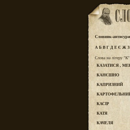
Словник-антисур
А
Б
В
Г
Д
Е
Є
Ж
Слова на літеру "К"
КАЗАТИСЯ , МЕН
КАНЄШНО
КАПРИЗНИЙ
КАРТОФЕЛЬНИ
КАСІР
КАТЯ
КАЧЕЛЯ