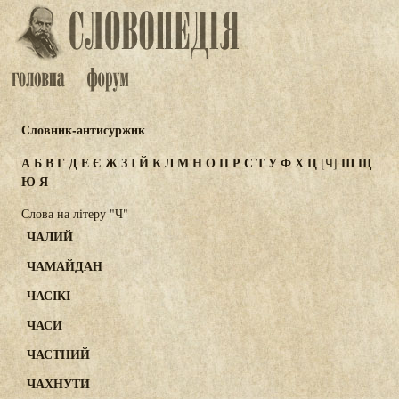
Словник-антисуржик
А
Б
В
Г
Д
Е
Є
Ж
З
І
Й
К
Л
М
Н
О
П
Р
С
Т
У
Ф
Х
Ц
Ш
Щ
[Ч]
Ю
Я
Слова на літеру "Ч"
ЧАЛИЙ
ЧАМАЙДАН
ЧАСІКІ
ЧАСИ
ЧАСТНИЙ
ЧАХНУТИ