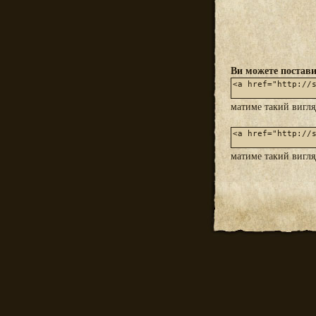
Ви можете постави
матиме такий вигл
матиме такий вигл