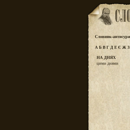
Словник-антисур
А
Б
В
Г
Д
Е
Є
Ж
НА ДНЯХ
цими днями