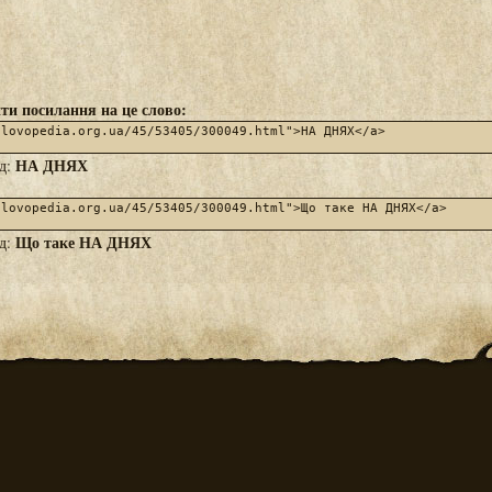
ти посилання на це слово:
НА ДНЯХ
яд:
Що таке НА ДНЯХ
яд: