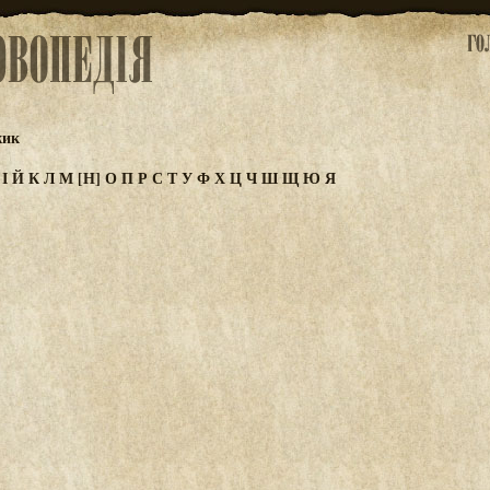
жик
З
І
Й
К
Л
М
[Н]
О
П
Р
С
Т
У
Ф
Х
Ц
Ч
Ш
Щ
Ю
Я