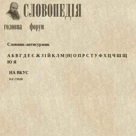
Словник-антисуржик
А
Б
В
Г
Д
Е
Є
Ж
З
І
Й
К
Л
М
[Н]
О
П
Р
С
Т
У
Ф
Х
Ц
Ч
Ш
Щ
Ю
Я
НА ВКУС
на смак