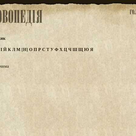
жик
З
І
Й
К
Л
М
[Н]
О
П
Р
С
Т
У
Ф
Х
Ц
Ч
Ш
Щ
Ю
Я
очима