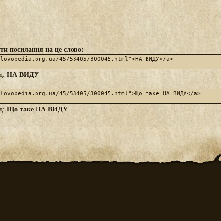
ти посилання на це слово:
НА ВИДУ
яд:
Що таке НА ВИДУ
яд: