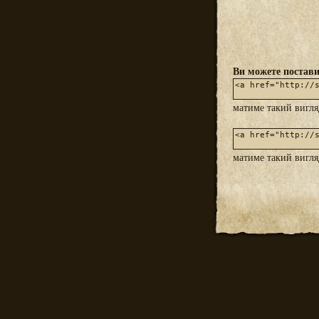
Ви можете постави
матиме такий вигл
матиме такий вигл