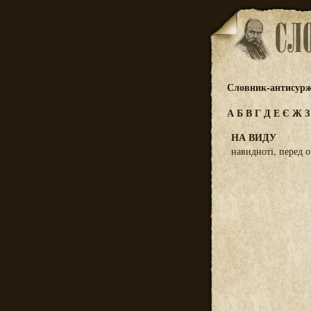
Словник-антисур
А
Б
В
Г
Д
Е
Є
Ж
НА ВИДУ
навидноті, перед 