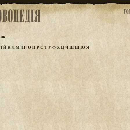
жик
З
І
Й
К
Л
М
[Н]
О
П
Р
С
Т
У
Ф
Х
Ц
Ч
Ш
Щ
Ю
Я