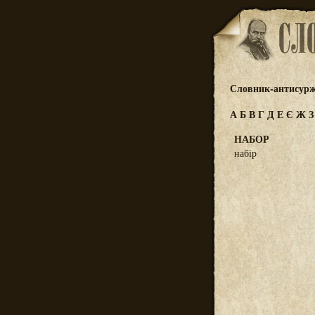
Словник-антисур
А
Б
В
Г
Д
Е
Є
Ж
НАБОР
набір