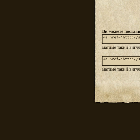
Ви можете постави
матиме такий вигл
матиме такий вигл