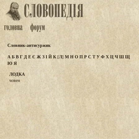
Словник-антисуржик
А
Б
В
Г
Д
Е
Є
Ж
З
І
Й
К
[Л]
М
Н
О
П
Р
С
Т
У
Ф
Х
Ц
Ч
Ш
Щ
Ю
Я
ЛОДКА
човен