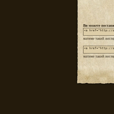
Ви можете постави
матиме такий вигл
матиме такий вигл