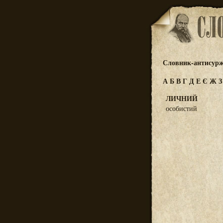
Словник-антисур
А
Б
В
Г
Д
Е
Є
Ж
ЛИЧНИЙ
особистий