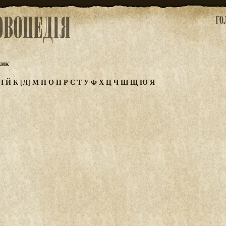
жик
З
І
Й
К
[Л]
М
Н
О
П
Р
С
Т
У
Ф
Х
Ц
Ч
Ш
Щ
Ю
Я