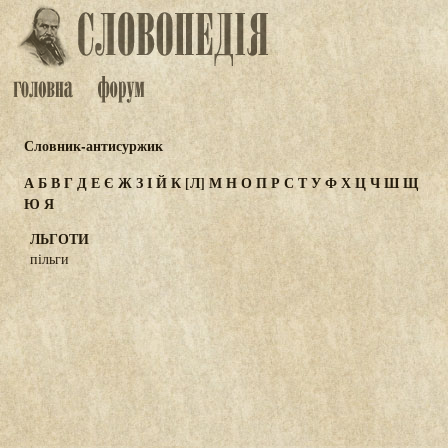
Словник-антисуржик
А
Б
В
Г
Д
Е
Є
Ж
З
І
Й
К
[Л]
М
Н
О
П
Р
С
Т
У
Ф
Х
Ц
Ч
Ш
Щ
Ю
Я
ЛЬГОТИ
пільги