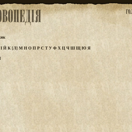
жик
З
І
Й
К
[Л]
М
Н
О
П
Р
С
Т
У
Ф
Х
Ц
Ч
Ш
Щ
Ю
Я
Й