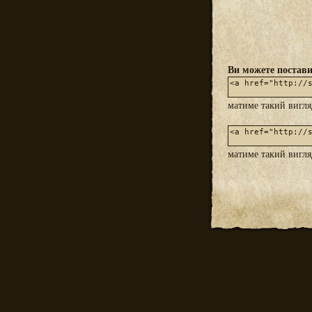
Ви можете постави
матиме такий вигл
матиме такий вигл