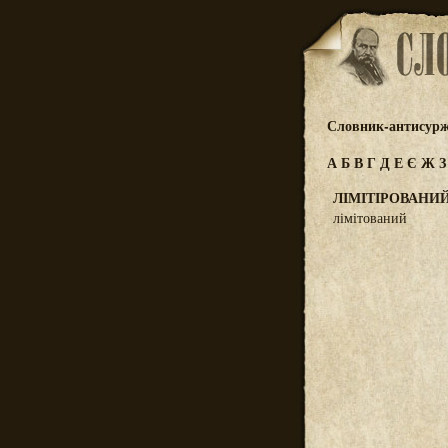
Словник-антисур
А
Б
В
Г
Д
Е
Є
Ж
ЛІМІТІРОВАНИ
лімітований