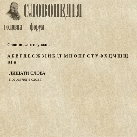
Словник-антисуржик
А
Б
В
Г
Д
Е
Є
Ж
З
І
Й
К
[Л]
М
Н
О
П
Р
С
Т
У
Ф
Х
Ц
Ч
Ш
Щ
Ю
Я
ЛИШАТИ СЛОВА
позбавляти слова