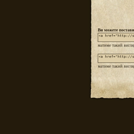
Ви можете постави
матиме такий вигл
матиме такий вигл