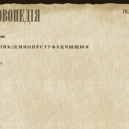
жик
З
І
Й
К
[Л]
М
Н
О
П
Р
С
Т
У
Ф
Х
Ц
Ч
Ш
Щ
Ю
Я
ка