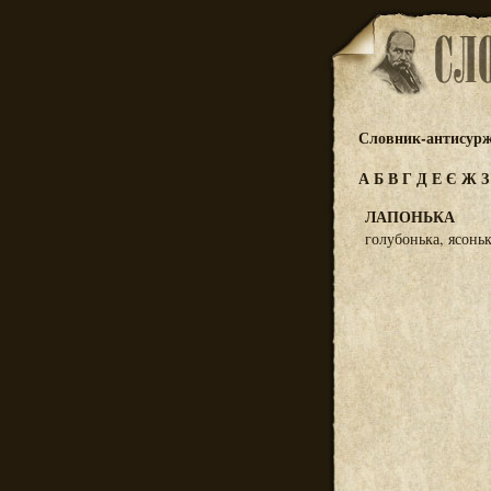
Словник-антисур
А
Б
В
Г
Д
Е
Є
Ж
ЛАПОНЬКА
голубонька, ясонь