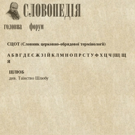
СЦОТ (Словник церковно-обрядової термінології)
А
Б
В
Г
Д
Е
Є
Ж
З
І
Й
К
Л
М
Н
О
П
Р
С
Т
У
Ф
Х
Ц
Ч
[Ш]
Щ
Я
ШЛЮБ
див. Таїнство Шлюбу