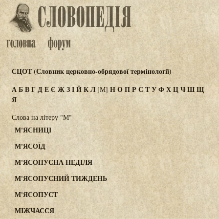
СЦОТ (Словник церковно-обрядової термінології)
А
Б
В
Г
Д
Е
Є
Ж
З
І
Й
К
Л
Н
О
П
Р
С
Т
У
Ф
Х
Ц
Ч
Ш
Щ
[М]
Я
Слова на літеру "М"
М'ЯСНИЦІ
М'ЯСОЇД
М'ЯСОПУСНА НЕДІЛЯ
М'ЯСОПУСНИЙ ТИЖДЕНЬ
М'ЯСОПУСТ
МІЖЧАССЯ