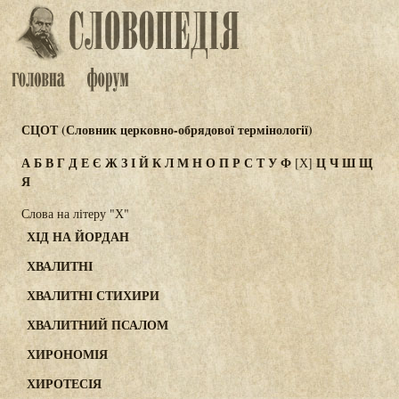
СЦОТ (Словник церковно-обрядової термінології)
А
Б
В
Г
Д
Е
Є
Ж
З
І
Й
К
Л
М
Н
О
П
Р
С
Т
У
Ф
Ц
Ч
Ш
Щ
[Х]
Я
Слова на літеру "Х"
ХІД НА ЙОРДАН
ХВАЛИТНІ
ХВАЛИТНІ СТИХИРИ
ХВАЛИТНИЙ ПСАЛОМ
ХИРОНОМІЯ
ХИРОТЕСІЯ