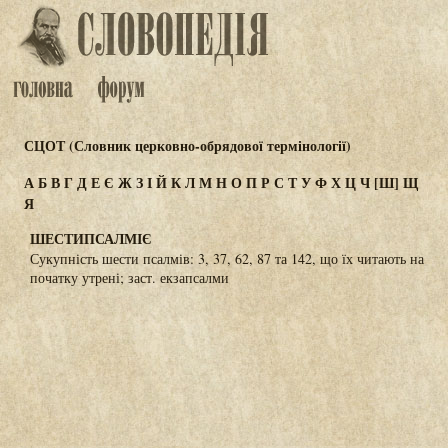
СЦОТ (Словник церковно-обрядової термінології)
А
Б
В
Г
Д
Е
Є
Ж
З
І
Й
К
Л
М
Н
О
П
Р
С
Т
У
Ф
Х
Ц
Ч
[Ш]
Щ
Я
ШЕСТИПСАЛМІЄ
Сукупність шести псалмів: 3, 37, 62, 87 та 142, що їх читають на
початку утрені; заст. екзапсалми