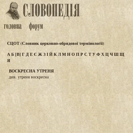
СЦОТ (Словник церковно-обрядової термінології)
А
Б
[В]
Г
Д
Е
Є
Ж
З
І
Й
К
Л
М
Н
О
П
Р
С
Т
У
Ф
Х
Ц
Ч
Ш
Щ
Я
ВОСКРЕСНА УТРЕНЯ
див. утреня воскресна